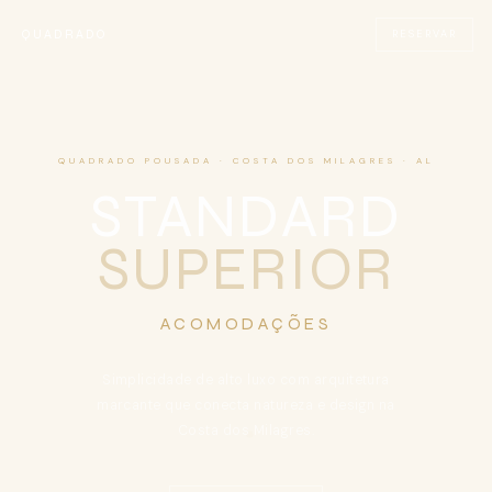
QUADRADO
RESERVAR
QUADRADO POUSADA · COSTA DOS MILAGRES · AL
STANDARD
SUPERIOR
ACOMODAÇÕES
Simplicidade de alto luxo com arquitetura
marcante que conecta natureza e design na
Costa dos Milagres.