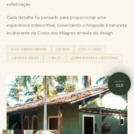
sofisticação.
Cada detalhe foi pensado para proporcionar uma
experiência indescritível, conectando o hóspede à natureza
exuberante da Costa dos Milagres através do design.
AR CONDICIONADO
CAMA
TV A CABO
BANHO SOLAR
WI-FI
AMENIDADES L'OCCITANE
SUPERIOR
STD