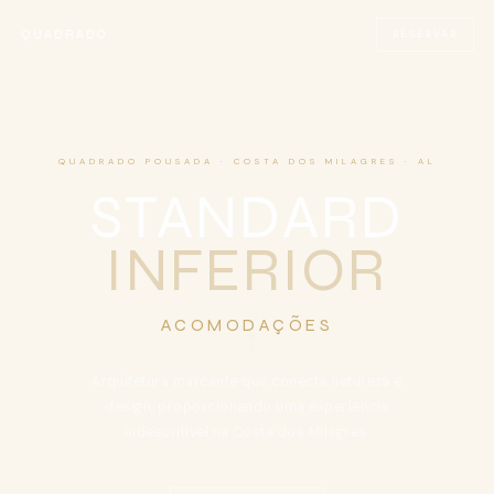
QUADRADO
RESERVAR
QUADRADO POUSADA · COSTA DOS MILAGRES · AL
STANDARD
INFERIOR
ACOMODAÇÕES
Arquitetura marcante que conecta natureza e
design, proporcionando uma experiência
indescritível na Costa dos Milagres.