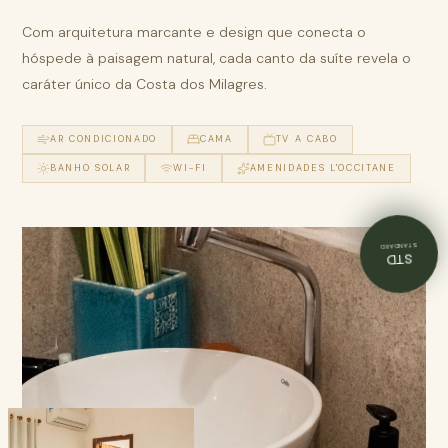
Com arquitetura marcante e design que conecta o
hóspede à paisagem natural, cada canto da suíte revela o
caráter único da Costa dos Milagres.
AR CONDICIONADO
CAMA
TV A CABO
BANHO SOLAR
WI-FI
AMENIDADES L'OCCITANE
STANDARD
STD