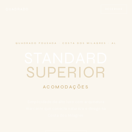
QUADRADO
RESERVAR
QUADRADO POUSADA · COSTA DOS MILAGRES · AL
STANDARD
SUPERIOR
ACOMODAÇÕES
Simplicidade de alto luxo com arquitetura
marcante que conecta natureza e design na
Costa dos Milagres.