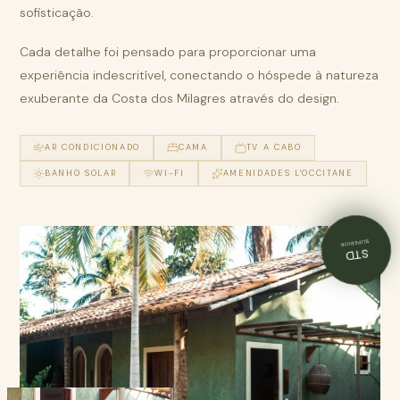
sofisticação.
Cada detalhe foi pensado para proporcionar uma
experiência indescritível, conectando o hóspede à natureza
exuberante da Costa dos Milagres através do design.
AR CONDICIONADO
CAMA
TV A CABO
BANHO SOLAR
WI-FI
AMENIDADES L'OCCITANE
SUPERIOR
STD